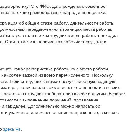
арактеристику. Это ФИО, дата рождения, семейное
вание, наличие разнообразных наград и поощрений.
ормация об общем стаже работу, длительности работы
о должностных передвижениях в границах места работы.
абыть указать и если сотрудник в ходе работы проходил
 Стоит отметить наличие как рабочих заслуг, так и
енте, как характеристика работника с места работы,
 наиболее важной из всего перечисленного. Поскольку
ости. Если сотрудник занимает какую-либо руководящую
низатора, наличие или неимение ответственности за своих
асколько сотрудник требователен к себе и другим. Если же
отовности к выполнению поручений, проявление
 и так далее. Дополнительно можно написать об
ет и уважение, или же отношения напряженные, в связи с
но
здесь же
.