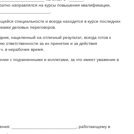
ратно направлялся на курсы повышения квалификации,
______________________.
йся специальности и всегда находится в курсе последних
ыками деловых переговоров.
ник, нацеленный на отличный результат, всегда готов к
 ответственности за их принятие и за действия
 ч. в нерабочее время.
ении с подчиненными и коллегами, за что имеет уважение в
дения: ___________________________, работающему в
___.