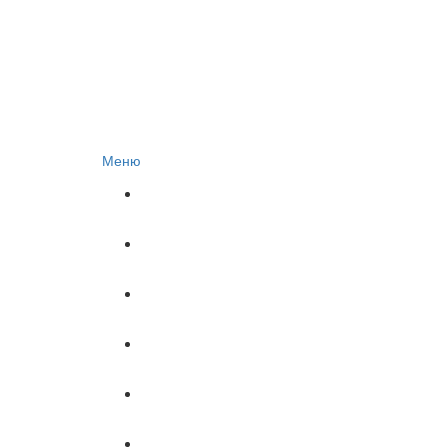
Меню
Главная
Автоюрист
Гражданское право
Документы
Материнский капитал
Налоги