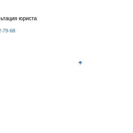
льтация юриста
2-79-68