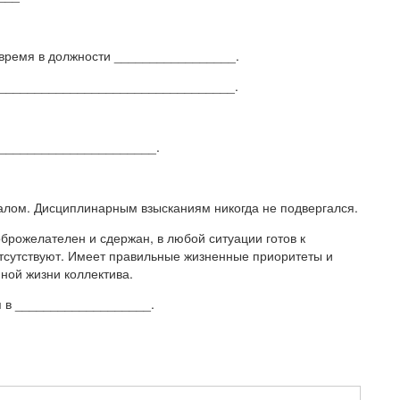
время в должности _________________.
__________________________________.
______________________.
лом. Дисциплинарным взысканиям никогда не подвергался.
брожелателен и сдержан, в любой ситуации готов к
сутствуют. Имеет правильные жизненные приоритеты и
ной жизни коллектива.
я в ___________________.