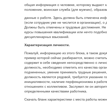
общая информация о человеке, которому выдают х
положение, воинская служба (для мужчин), образо
данные о работе. Здесь должна быть отмечена инф
(если сотрудник уже не числится в организации), 
Должны быть отмечены и трудовые достижения. Не з
курсы повышения квалификации или нечто подобное.
дисциплинарных взысканий.
Характеризация личности.
Пожалуй, информацию из этого блока, в таком докум
пример которой сейчас разбирается, можно считать
содержит в себе сведения непосредственно о личн
должность, необходимо отметить его качества орга
подчиненных, умение принимать трудные решения, н
должность является рядовой, требуется указание г
инициативности, наличие перфекционизма в работе
отношениях с коллективом. Заслужил ли он авторит
определенными качествами работника.
Скачать бланк характеристики с места работы мож