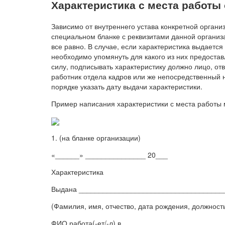
Характеристика с места работы 
Зависимо от внутреннего устава конкретной органи
специальном бланке с реквизитами данной организа
все равно. В случае, если характеристика выдаетс
необходимо упомянуть для какого из них предоста
силу, подписывать характеристику должно лицо, от
работник отдела кадров или же непосредственный 
порядке указать дату выдачи характеристики.
Пример написания характеристики с места работы
1. (на бланке организации)
«______» _______________ 20___
Характеристика
Выдана ____________________________________
(Фамилия, имя, отчество, дата рождения, должност
ФИО работа(-ет/-л) в ________________________