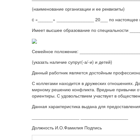
(наименование организации и ее реквизиты)
c «______» _______________ 20___ по настоящее 
Имеет высшее образование по специальности ___
Семейное положение: ________________________
(указать наличие супруг(-а/-и) и детей)
Данный работник является достойным профессиона
С коллегами находится в дружеских отношениях. До
мирному решению конфликта. Вредные привычки от
ориентиры. С удовольствием участвует в обществен
Данная характеристика выдана для предоставлени
___________________ ___________________
Должность И.О.Фамилия Подпись