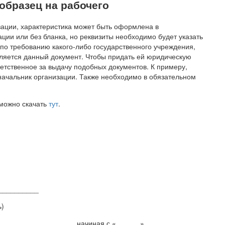
образец на рабочего
зации, характеристика может быть оформлена в
ции или без бланка, но реквизиты необходимо будет указать
я по требованию какого-либо государственного учреждения,
вляется данный документ. Чтобы придать ей юридическую
ветственное за выдачу подобных документов. К примеру,
начальник организации. Также необходимо в обязательном
 можно скачать
тут
.
__________
ь)
____________________ начиная с «______»