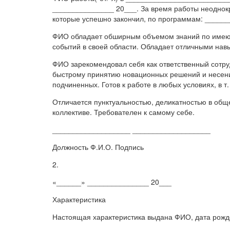
_______________ 20___. За время работы неоднок
которые успешно закончил, по программам: _____
ФИО обладает обширным объемом знаний по имеюще
событий в своей области. Обладает отличными нав
ФИО зарекомендовал себя как ответственный сотруд
быстрому принятию новационных решений и несению
подчиненных. Готов к работе в любых условиях, в т.
Отличается пунктуальностью, деликатностью в общ
коллективе. Требователен к самому себе.
___________________ ___________________
Должность Ф.И.О. Подпись
2.
«______» _______________ 20___
Характеристика
Настоящая характеристика выдана ФИО, дата рож
___________________________________________