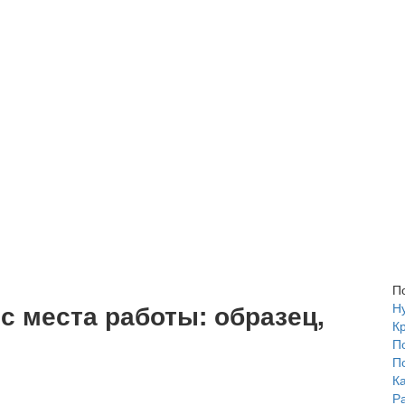
П
с места работы: образец,
Н
К
П
П
К
Р