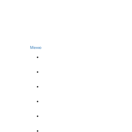
Меню
Главная
Автоюрист
Гражданское право
Документы
Материнский капитал
Налоги