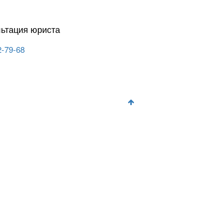
льтация юриста
2-79-68