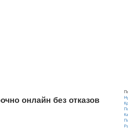
П
очно онлайн без отказов
Н
К
П
К
П
Р